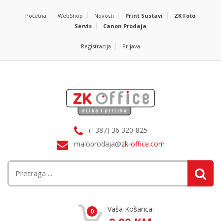
Početna
WebShop
Novosti
Print Sustavi
ZK Foto
Servis
Canon Prodaja
Registracija
Prijava
(+387) 36 320-825
maloprodaja@
zk-office.com
Vaša Košarica:
0