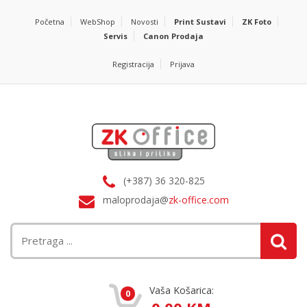
Početna
WebShop
Novosti
Print Sustavi
ZK Foto
Servis
Canon Prodaja
Registracija
Prijava
(+387) 36 320-825
maloprodaja@
zk-office.com
Vaša Košarica:
0