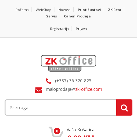
Početna
WebShop
Novosti
Print Sustavi
ZK Foto
Servis
Canon Prodaja
Registracija
Prijava
(+387) 36 320-825
maloprodaja@
zk-office.com
Vaša Košarica:
0