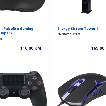
n Pulsefire Gaming
Energy Sistem Tower 1
HyperX
ENERGY SISTEM
ON
110,00 KM
169,00