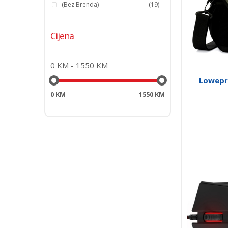
(bez Brenda)
(19)
Cijena
0
KM -
1550
KM
Lowepr
0 KM
1550 KM