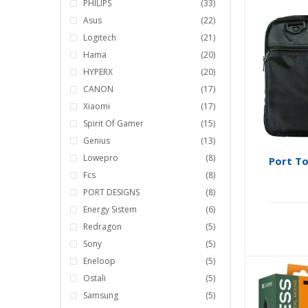
PHILIPS
(33)
Asus
(22)
Logitech
(21)
Hama
(20)
HYPERX
(20)
CANON
(17)
Xiaomi
(17)
Spirit Of Gamer
(15)
Genius
(13)
Lowepro
(8)
Port To
Fcs
(8)
PORT DESIGNS
(8)
Energy Sistem
(6)
Redragon
(5)
Sony
(5)
Eneloop
(5)
Ostali
(5)
Samsung
(5)