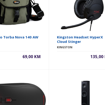
o Torba Nova 140 AW
Kingston Headset HyperX
Cloud Stinger
KINGSTON
69,00 KM
135,00