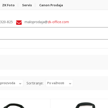
ZK Foto
Servis
Canon Prodaja
 320-825
maloprodaja@
zk-office.com
Sortiranje:
 proizvoda
Po važnosti