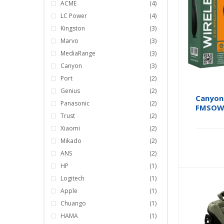
ACME
(4)
LC Power
(4)
Kingston
(3)
Marvo
(3)
MediaRange
(3)
Canyon
(3)
Port
(2)
Genius
(2)
Canyon 
Panasonic
(2)
FMSOW
Trust
(2)
Xiaomi
(2)
Mikado
(2)
ANS
(2)
HP
(1)
Logitech
(1)
Apple
(1)
Chuango
(1)
HAMA
(1)