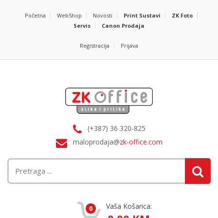
Početna
WebShop
Novosti
Print Sustavi
ZK Foto
Servis
Canon Prodaja
Registracija
Prijava
(+387) 36 320-825
maloprodaja@
zk-office.com
Vaša Košarica:
0