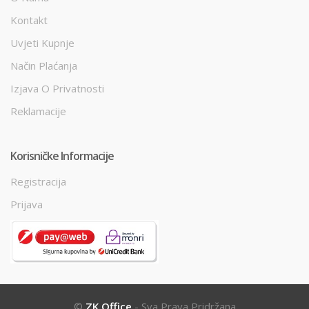
Kontakt
Uvjeti Kupnje
Način Plaćanja
Izjava O Privatnosti
Reklamacije
Korisničke Informacije
Registracija
Prijava
©
ZK Office
- Sva Prava Pridržana