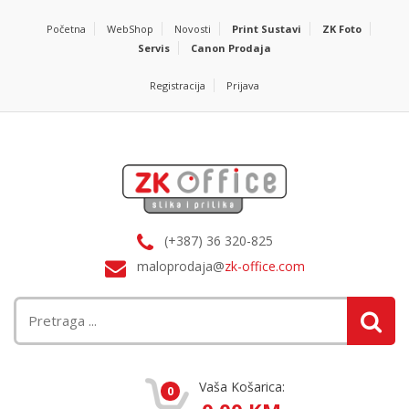
Početna
WebShop
Novosti
Print Sustavi
ZK Foto
Servis
Canon Prodaja
Registracija
Prijava
(+387) 36 320-825
maloprodaja@
zk-office.com
Vaša Košarica:
0