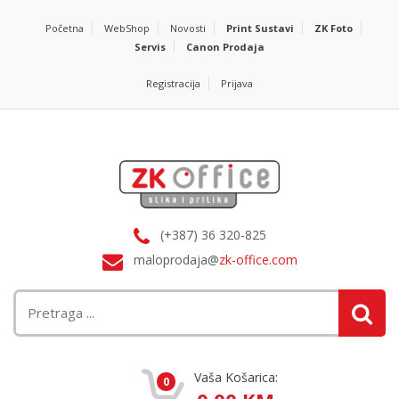
Početna
WebShop
Novosti
Print Sustavi
ZK Foto
Servis
Canon Prodaja
Registracija
Prijava
(+387) 36 320-825
maloprodaja@
zk-office.com
Vaša Košarica:
0