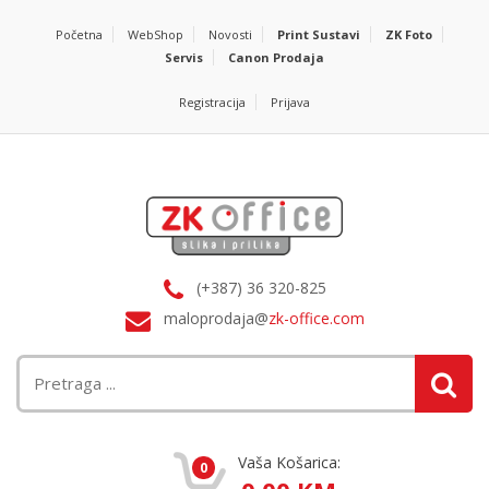
Početna
WebShop
Novosti
Print Sustavi
ZK Foto
Servis
Canon Prodaja
Registracija
Prijava
(+387) 36 320-825
maloprodaja@
zk-office.com
Vaša Košarica:
0