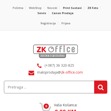
Početna
WebShop
Novosti
Print Sustavi
ZK Foto
Servis
Canon Prodaja
Registracija
Prijava
(+387) 36 320-825
maloprodaja@
zk-office.com
Vaša Košarica:
0