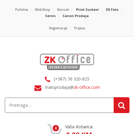
Početna
WebShop
Novosti
Print Sustavi
ZK Foto
Servis
Canon Prodaja
Registracija
Prijava
(+387) 36 320-825
maloprodaja@
zk-office.com
Vaša Košarica:
0