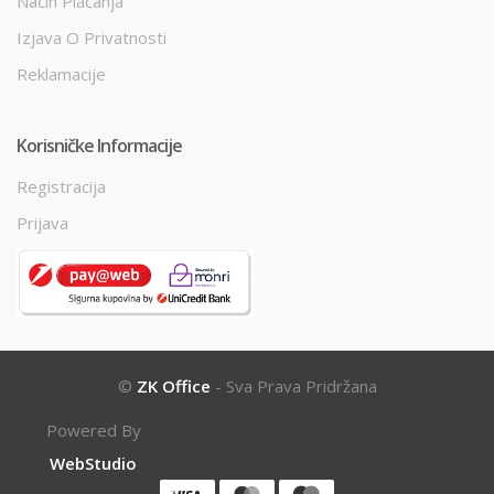
Način Plaćanja
Izjava O Privatnosti
Reklamacije
Korisničke Informacije
Registracija
Prijava
©
ZK Office
- Sva Prava Pridržana
Powered By
WebStudio