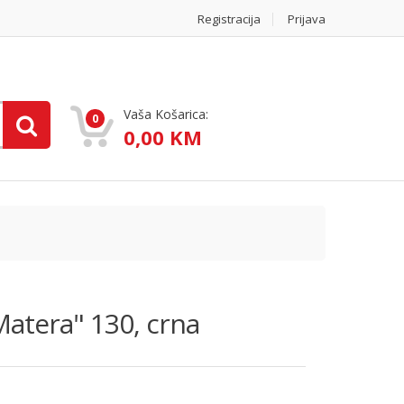
Registracija
Prijava
Vaša Košarica:
0
0,00 KM
atera" 130, crna