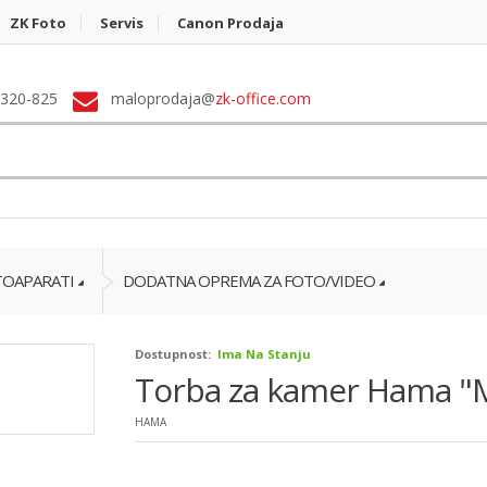
ZK Foto
Servis
Canon Prodaja
 320-825
maloprodaja@
zk-office.com
TOAPARATI
DODATNA OPREMA ZA FOTO/VIDEO
Dostupnost:
Ima Na Stanju
Torba za kamer Hama "M
HAMA