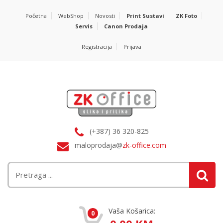
Početna
WebShop
Novosti
Print Sustavi
ZK Foto
Servis
Canon Prodaja
Registracija
Prijava
(+387) 36 320-825
maloprodaja@
zk-office.com
Vaša Košarica:
0