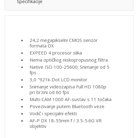
Specifikacije
24,2 megapikselni CMOS senzor
formata DX
EXPEED 4 procesor slika
Nema optičkog niskopropusnog filtra
Native ISO 100-25600;
Snimanje od 5
fps
3,0 "921k-Dot LCD monitor
Snimanje videozapisa Full HD 1080p
pri brzini od 60 fps
Multi-CAM 1000 AF-sustav s 11 točaka
Povezivanje putem Bluetooth veze
Vodič i specijalni efekti
AF-P DX 18-55mm f / 3.5-5.6G VR
objektiv