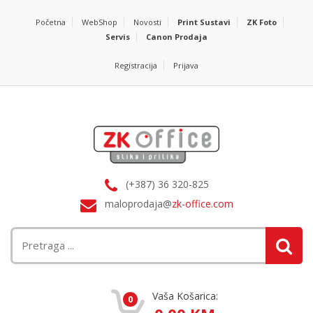
Početna
WebShop
Novosti
Print Sustavi
ZK Foto
Servis
Canon Prodaja
Registracija
Prijava
(+387) 36 320-825
maloprodaja@
zk-office.com
Vaša Košarica:
0