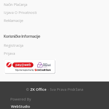
Način Plaćanja
Izjava O Privatnosti
Reklamacije
Korisničke Informacije
Registracija
Prijava
©
ZK Office
- Sva Prava Pridržana
Powered By
WebStudio