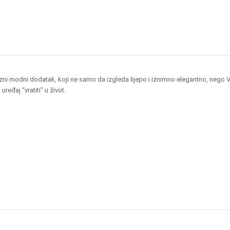
i modni dodatak, koji ne samo da izgleda lijepo i iznimno elegantno, nego Vam
ređaj “vratiti” u život.