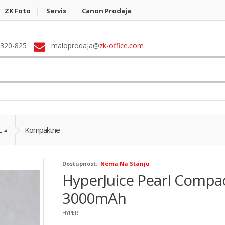
ZK Foto
Servis
Canon Prodaja
 320-825
maloprodaja@
zk-office.com
E
Kompaktne
Dostupnost:
Nema Na Stanju
HyperJuice Pearl Compac
3000mAh
HYPER