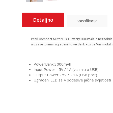
Detaljno
Specifikacije
Pearl Compact Mirror USB Battery 3000mAh je nezaobilazn
a uz sve to ima i ugrađeni PowerBank koji će Vaš mobilni u
PowerBank 3000mAh
Input Power - 5V / 1A (via micro USB)
Output Power - 5V / 2.1A (USB port)
Ugrađeni LED sa 4 podesive jačine svjetlosti