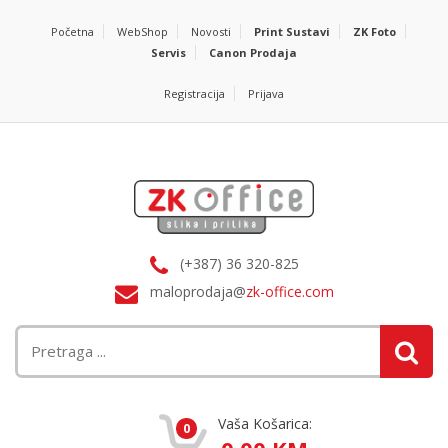
Početna
WebShop
Novosti
Print Sustavi
ZK Foto
Servis
Canon Prodaja
Registracija
Prijava
(+387) 36 320-825
maloprodaja@
zk-office.com
Vaša Košarica:
0