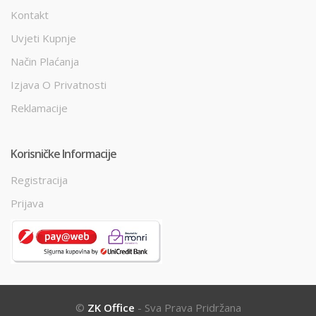
Kontakt
Uvjeti Kupnje
Način Plaćanja
Izjava O Privatnosti
Reklamacije
Korisničke Informacije
Registracija
Prijava
©
ZK Office
- Sva Prava Pridržana