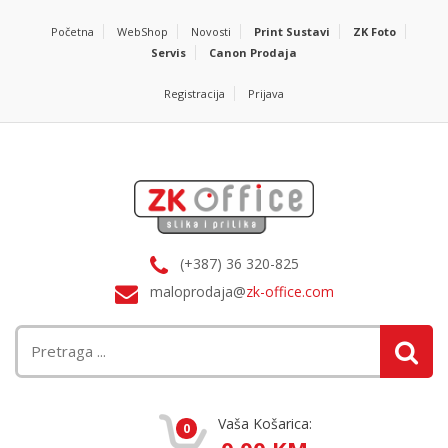
Početna
WebShop
Novosti
Print Sustavi
ZK Foto
Servis
Canon Prodaja
Registracija
Prijava
(+387) 36 320-825
maloprodaja@
zk-office.com
Vaša Košarica:
0