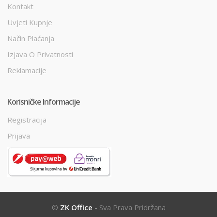
Kontakt
Uvjeti Kupnje
Način Plaćanja
Izjava O Privatnosti
Reklamacije
Korisničke Informacije
Registracija
Prijava
©
ZK Office
- Sva Prava Pridržana