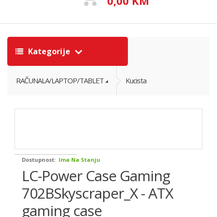
0,00 KM
Kategorije
RAČUNALA/LAPTOP/TABLET
Kucista
Dostupnost:
Ima Na Stanju
LC-Power Case Gaming
702BSkyscraper_X - ATX
gaming case