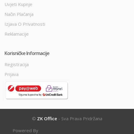
Uvjeti Kupnje
Način Plaćanja
Izjava O Privatnosti
Reklamacije
Korisničke Informacije
Registracija
Prijava
©
ZK Office
- Sva Prava Pridržana
Powered By