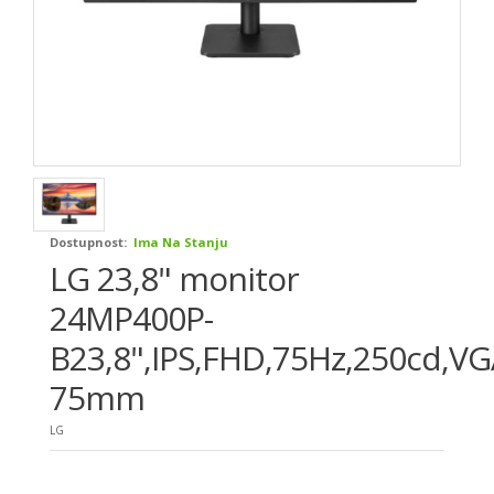
Dostupnost:
Ima Na Stanju
LG 23,8" monitor
24MP400P-
B23,8",IPS,FHD,75Hz,250cd,V
75mm
LG