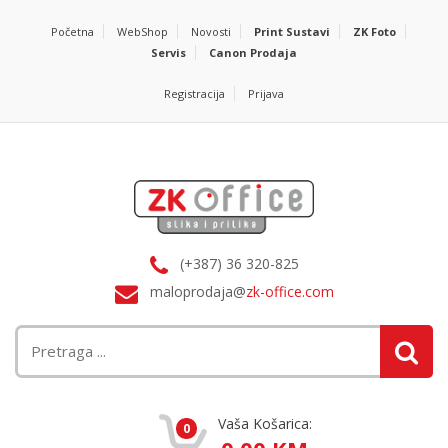
Početna
WebShop
Novosti
Print Sustavi
ZK Foto
Servis
Canon Prodaja
Registracija
Prijava
(+387) 36 320-825
maloprodaja@
zk-office.com
Vaša Košarica:
0