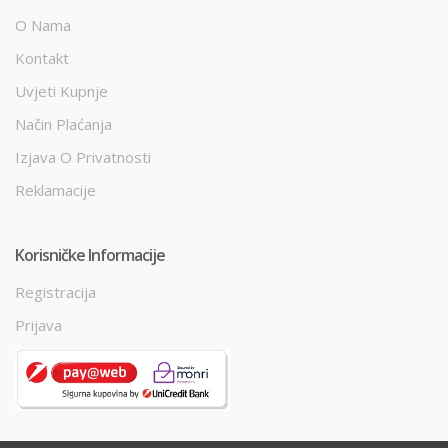
O Nama
Kontakt
Uvjeti Kupnje
Način Plaćanja
Izjava O Privatnosti
Reklamacije
Korisničke Informacije
Registracija
Prijava