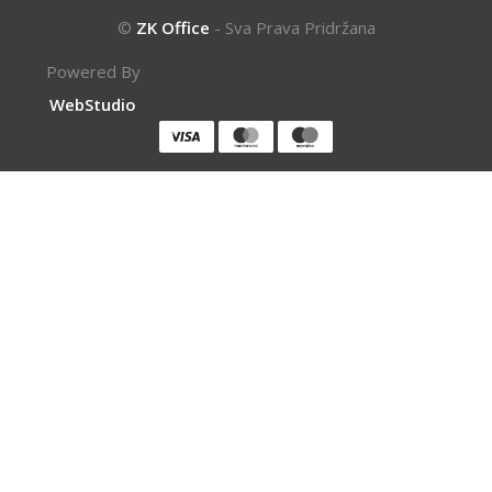
©
ZK Office
- Sva Prava Pridržana
Powered By
WebStudio