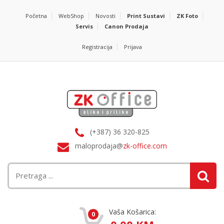
Početna
WebShop
Novosti
Print Sustavi
ZK Foto
Servis
Canon Prodaja
Registracija
Prijava
(+387) 36 320-825
maloprodaja@
zk-office.com
Vaša Košarica:
0