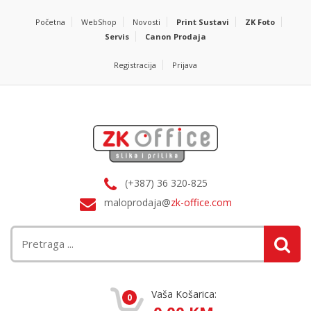
Početna
WebShop
Novosti
Print Sustavi
ZK Foto
Servis
Canon Prodaja
Registracija
Prijava
(+387) 36 320-825
maloprodaja@
zk-office.com
Vaša Košarica:
0