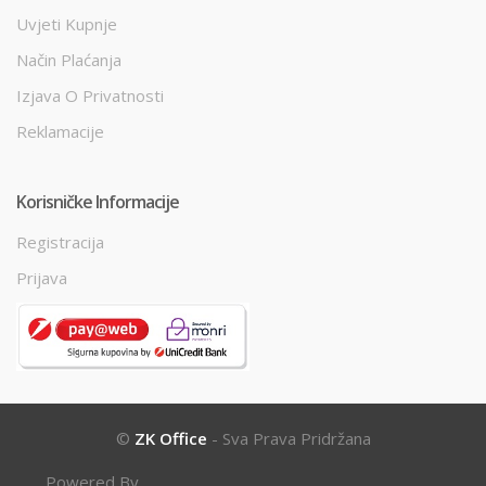
Uvjeti Kupnje
Način Plaćanja
Izjava O Privatnosti
Reklamacije
Korisničke Informacije
Registracija
Prijava
©
ZK Office
- Sva Prava Pridržana
Powered By