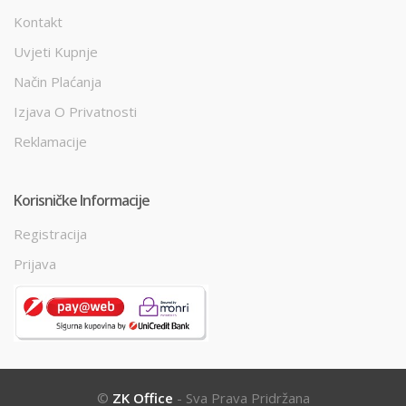
Kontakt
Uvjeti Kupnje
Način Plaćanja
Izjava O Privatnosti
Reklamacije
Korisničke Informacije
Registracija
Prijava
©
ZK Office
- Sva Prava Pridržana