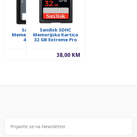
SanDisk SD
Sandisk SDHC
Memerijska Kartica
Memorijska Kartica
4GB Ultra
32 GB Extreme Pro
SANDISK
19,00 KM
38,00 KM