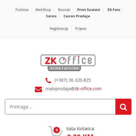
Početna
WebShop
Novosti
Print Sustavi
ZK Foto
Servis
Canon Prodaja
Registracija
Prijava
(+387) 36 320-825
maloprodaja@
zk-office.com
Vaša Košarica:
0