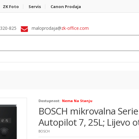
ZK Foto
Servis
Canon Prodaja
 320-825
maloprodaja@
zk-office.com
Dostupnost:
Nema Na Stanju
BOSCH mikrovalna Serie
Autopilot 7, 25L; Lijevo 
BOSCH