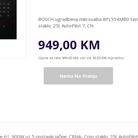
BOSCH ugradbena mikrovalna BFL554MB0 Serie 
staklo; 25l; AutoPilot 7; CN
949,00 KM
Cijena na rate 949,00 KM, već od 39,50 KM mjesečno.
Nema Na Stanju
; 900W uz 5 postavki jačine; CRNA- Crno staklo; 25l; AutoPilot