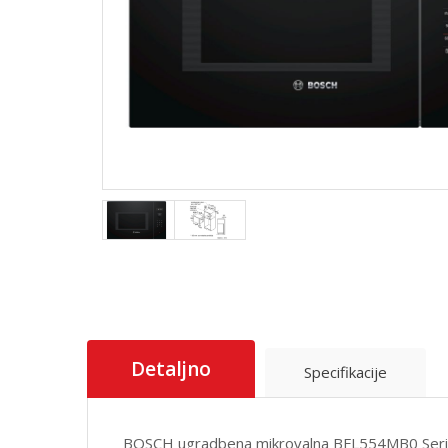
Detaljno
Specifikacije
BOSCH ugradbena mikrovalna BFL554MB0 Serie 6|