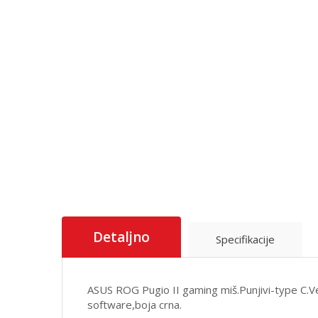
Detaljno
Specifikacije
ASUS ROG Pugio II gaming miš.Punjivi-type C.V
software,boja crna.