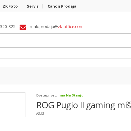
ZK Foto
Servis
Canon Prodaja
 320-825
maloprodaja@
zk-office.com
Dostupnost:
Ima Na Stanju
ROG Pugio II gaming miš
ASUS