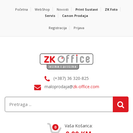
Početna
WebShop
Novosti
Print Sustavi
ZK Foto
Servis
Canon Prodaja
Registracija
Prijava
(+387) 36 320-825
maloprodaja@
zk-office.com
Vaša Košarica:
0