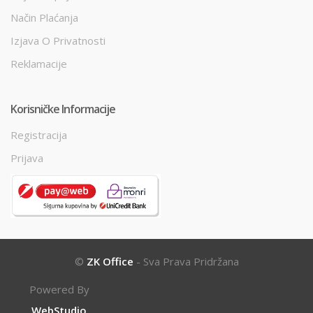
Način Plaćanja
Izjava O Privatnosti
Reklamacije
Korisničke Informacije
Registracija
Prijava
©
ZK Office
- Sva Prava Pridržana
Powered By
WebStudio