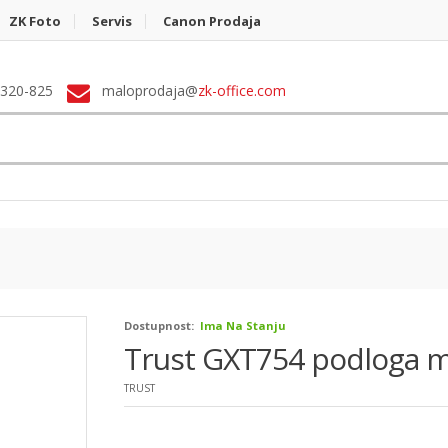
ZK Foto
Servis
Canon Prodaja
 320-825
maloprodaja@
zk-office.com
Dostupnost:
Ima Na Stanju
Trust GXT754 podloga m
TRUST