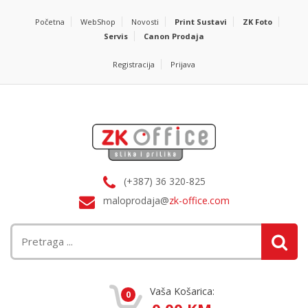
Početna
WebShop
Novosti
Print Sustavi
ZK Foto
Servis
Canon Prodaja
Registracija
Prijava
(+387) 36 320-825
maloprodaja@
zk-office.com
Vaša Košarica:
0