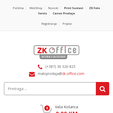
Početna
WebShop
Novosti
Print Sustavi
ZK Foto
Servis
Canon Prodaja
Registracija
Prijava
(+387) 36 320-825
maloprodaja@
zk-office.com
Vaša Košarica:
0