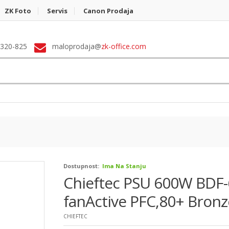
ZK Foto
Servis
Canon Prodaja
 320-825
maloprodaja@
zk-office.com
Dostupnost:
Ima Na Stanju
Chieftec PSU 600W BDF
fanActive PFC,80+ Bron
CHIEFTEC