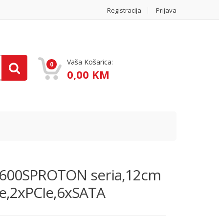
Registracija
Prijava
Vaša Košarica:
0
0,00 KM
-600SPROTON seria,12cm
ze,2xPCIe,6xSATA