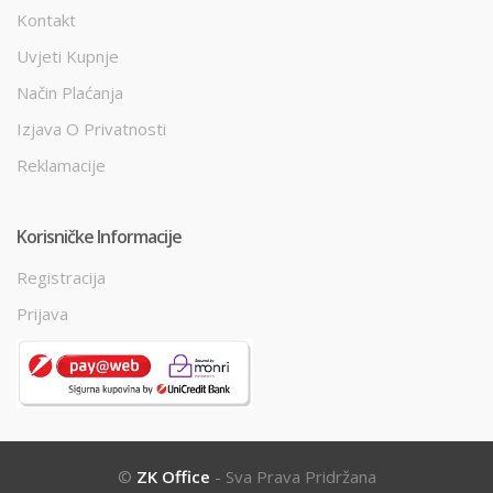
Kontakt
Uvjeti Kupnje
Način Plaćanja
Izjava O Privatnosti
Reklamacije
Korisničke Informacije
Registracija
Prijava
©
ZK Office
- Sva Prava Pridržana