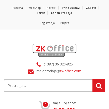
Početna
WebShop
Novosti
Print Sustavi
ZK Foto
Servis
Canon Prodaja
Registracija
Prijava
(+387) 36 320-825
maloprodaja@
zk-office.com
Vaša Košarica:
0