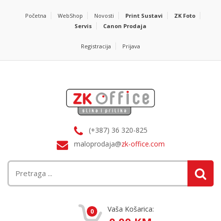
Početna
WebShop
Novosti
Print Sustavi
ZK Foto
Servis
Canon Prodaja
Registracija
Prijava
(+387) 36 320-825
maloprodaja@
zk-office.com
Vaša Košarica:
0