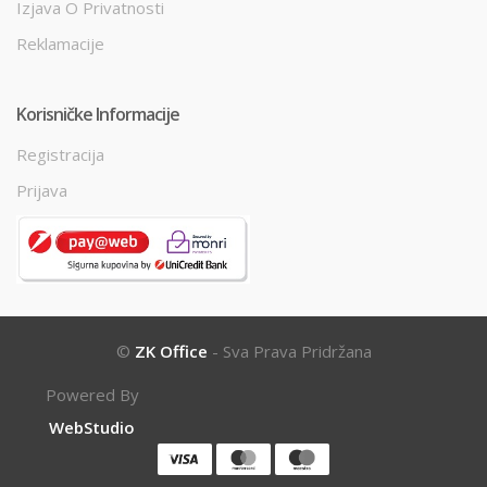
Izjava O Privatnosti
Reklamacije
Korisničke Informacije
Registracija
Prijava
©
ZK Office
- Sva Prava Pridržana
Powered By
WebStudio