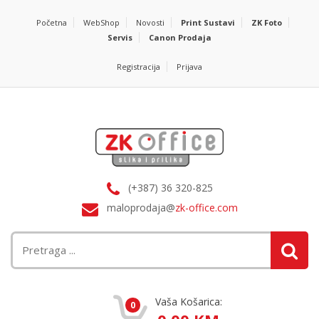
Početna
WebShop
Novosti
Print Sustavi
ZK Foto
Servis
Canon Prodaja
Registracija
Prijava
(+387) 36 320-825
maloprodaja@
zk-office.com
Vaša Košarica:
0