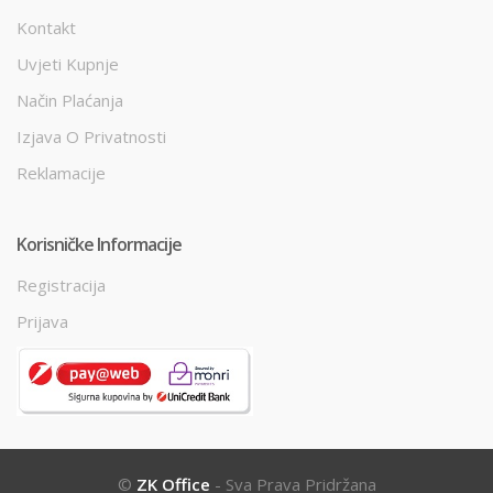
Kontakt
Uvjeti Kupnje
Način Plaćanja
Izjava O Privatnosti
Reklamacije
Korisničke Informacije
Registracija
Prijava
©
ZK Office
- Sva Prava Pridržana