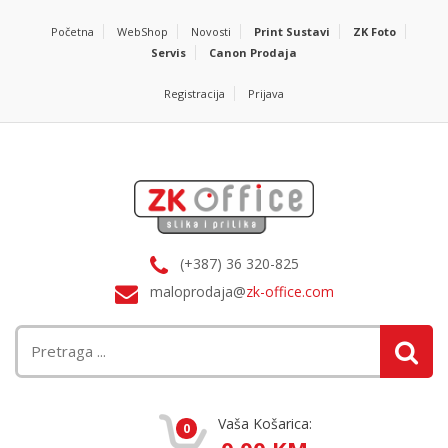
Početna
WebShop
Novosti
Print Sustavi
ZK Foto
Servis
Canon Prodaja
Registracija
Prijava
(+387) 36 320-825
maloprodaja@
zk-office.com
Vaša Košarica:
0