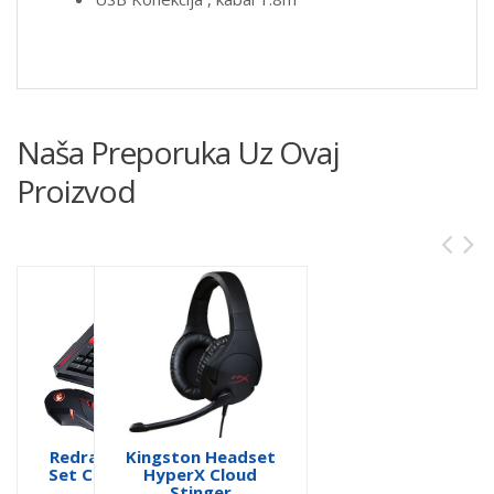
Naša Preporuka Uz Ovaj
Proizvod
Redragon Gaming
Kingston Headset
Set Centrophorus
HyperX Cloud
S101
Stinger