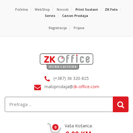
Početna
WebShop
Novosti
Print Sustavi
ZK Foto
Servis
Canon Prodaja
Registracija
Prijava
(+387) 36 320-825
maloprodaja@
zk-office.com
Vaša Košarica:
0