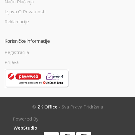
Način Plaćanja
Izjava O Privatnosti
Reklamacije
Korisničke Informacije
Registracija
Prijava
©
ZK Office
- Sva Prava Pridržana
Powered By
WebStudio