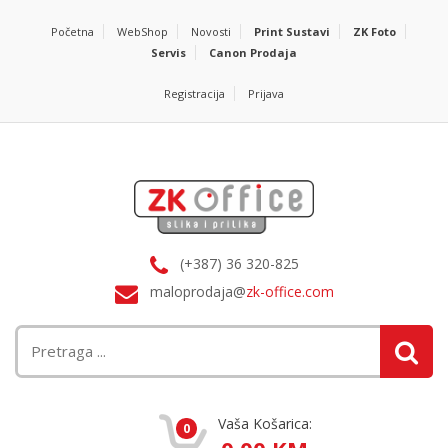
Početna
WebShop
Novosti
Print Sustavi
ZK Foto
Servis
Canon Prodaja
Registracija
Prijava
(+387) 36 320-825
maloprodaja@
zk-office.com
Vaša Košarica:
0