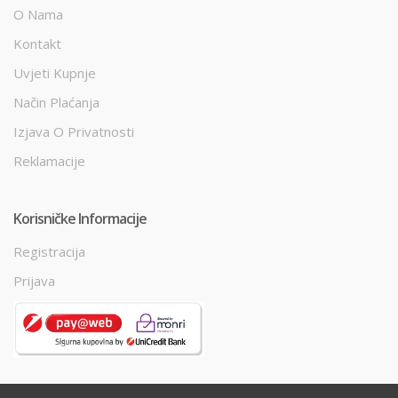
O Nama
Kontakt
Uvjeti Kupnje
Način Plaćanja
Izjava O Privatnosti
Reklamacije
Korisničke Informacije
Registracija
Prijava