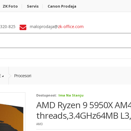
ZK Foto
Servis
Canon Prodaja
 320-825
maloprodaja@
zk-office.com
E
Procesori
Dostupnost:
Ima Na Stanju
AMD Ryzen 9 5950X AM4
threads,3.4GHz64MB L3,
AMD