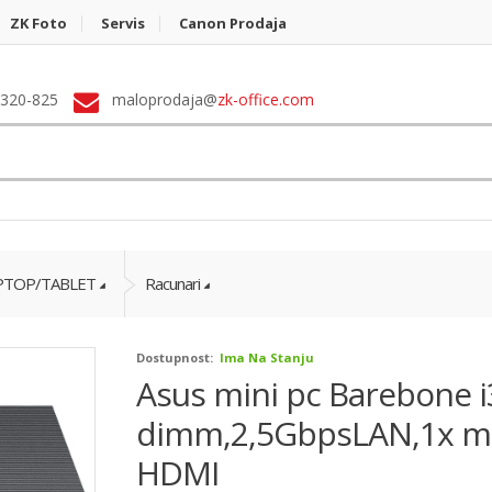
ZK Foto
Servis
Canon Prodaja
 320-825
maloprodaja@
zk-office.com
PTOP/TABLET
Racunari
Dostupnost:
Ima Na Stanju
Asus mini pc Barebone i
dimm,2,5GbpsLAN,1x m.2,
HDMI