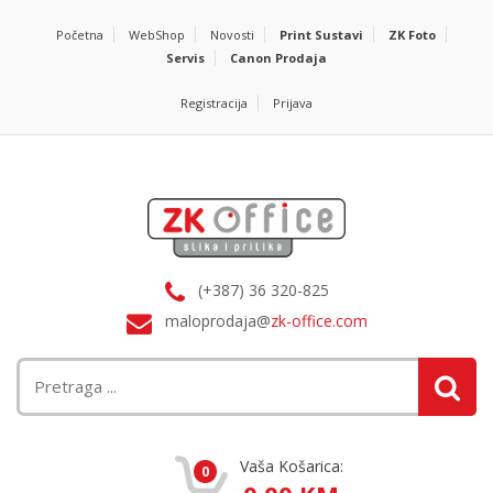
Početna
WebShop
Novosti
Print Sustavi
ZK Foto
Servis
Canon Prodaja
Registracija
Prijava
(+387) 36 320-825
maloprodaja@
zk-office.com
Vaša Košarica:
0