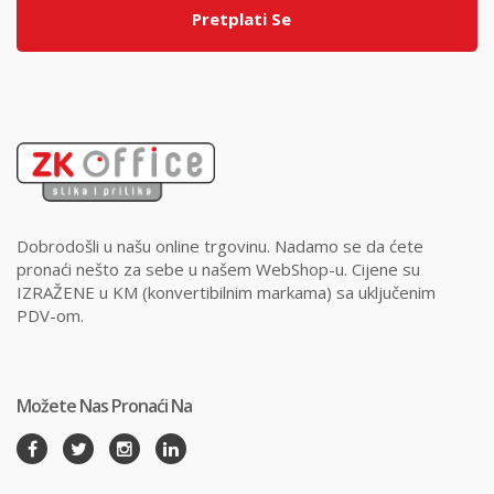
Pretplati Se
Dobrodošli u našu online trgovinu. Nadamo se da ćete
pronaći nešto za sebe u našem WebShop-u. Cijene su
IZRAŽENE u KM (konvertibilnim markama) sa uključenim
PDV-om.
Možete Nas Pronaći Na