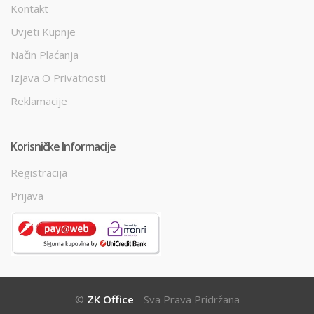
Kontakt
Uvjeti Kupnje
Način Plaćanja
Izjava O Privatnosti
Reklamacije
Korisničke Informacije
Registracija
Prijava
©
ZK Office
- Sva Prava Pridržana