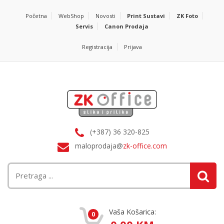
Početna
WebShop
Novosti
Print Sustavi
ZK Foto
Servis
Canon Prodaja
Registracija
Prijava
(+387) 36 320-825
maloprodaja@
zk-office.com
Vaša Košarica:
0