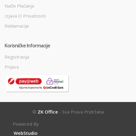
Način Plaćanja
Izjava O Privatnosti
Reklamacije
Korisničke Informacije
Registracija
Prijava
©
ZK Office
- Sva Prava Pridržana
Powered By
WebStudio