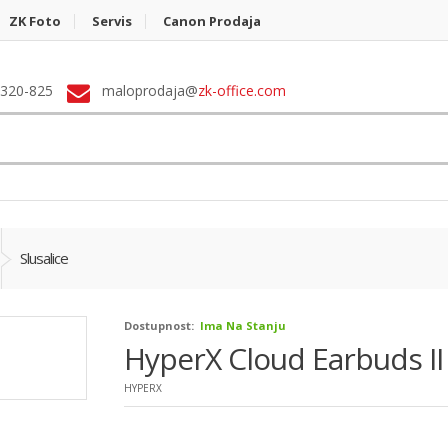
ZK Foto
Servis
Canon Prodaja
 320-825
maloprodaja@
zk-office.com
Slusalice
Dostupnost:
Ima Na Stanju
HyperX Cloud Earbuds II
HYPERX