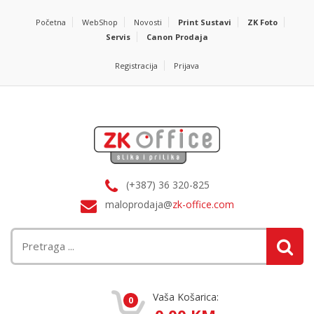
Početna
WebShop
Novosti
Print Sustavi
ZK Foto
Servis
Canon Prodaja
Registracija
Prijava
(+387) 36 320-825
maloprodaja@
zk-office.com
Vaša Košarica:
0