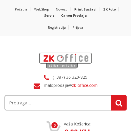
Početna
WebShop
Novosti
Print Sustavi
ZK Foto
Servis
Canon Prodaja
Registracija
Prijava
(+387) 36 320-825
maloprodaja@
zk-office.com
Vaša Košarica:
0