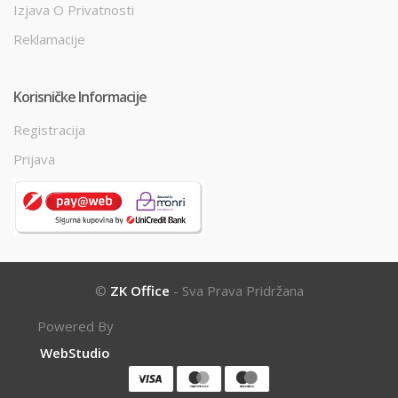
Izjava O Privatnosti
Reklamacije
Korisničke Informacije
Registracija
Prijava
©
ZK Office
- Sva Prava Pridržana
Powered By
WebStudio