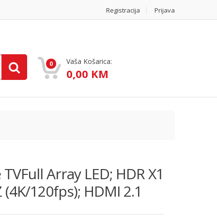
Registracija
Prijava
Vaša Košarica:
0
0,00 KM
 TVFull Array LED; HDR X1
 (4K/120fps); HDMI 2.1