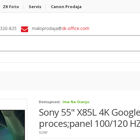
ZK Foto
Servis
Canon Prodaja
 320-825
maloprodaja@
zk-office.com
Dostupnost:
Ima Na Stanju
Sony 55" X85L 4K Google
proces;panel 100/120 HZ
SONY