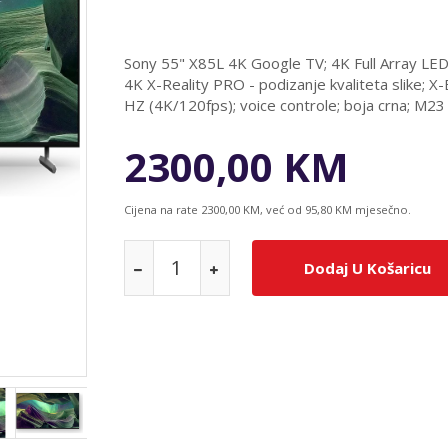
Sony 55" X85L 4K Google TV; 4K Full Array LED
4K X-Reality PRO - podizanje kvaliteta slike; X
HZ (4K/120fps); voice controle; boja crna; M23
2300,00 KM
Cijena na rate 2300,00 KM, već od 95,80 KM mjesečno.
Dodaj U Košaricu