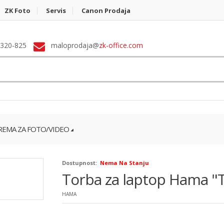
ZK Foto
Servis
Canon Prodaja
 320-825
maloprodaja@
zk-office.com
EMA ZA FOTO/VIDEO
Dostupnost:
Nema Na Stanju
Torba za laptop Hama "T
HAMA