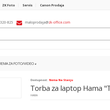
ZK Foto
Servis
Canon Prodaja
 320-825
maloprodaja@
zk-office.com
EMA ZA FOTO/VIDEO
Dostupnost:
Nema Na Stanju
Torba za laptop Hama "T
HAMA