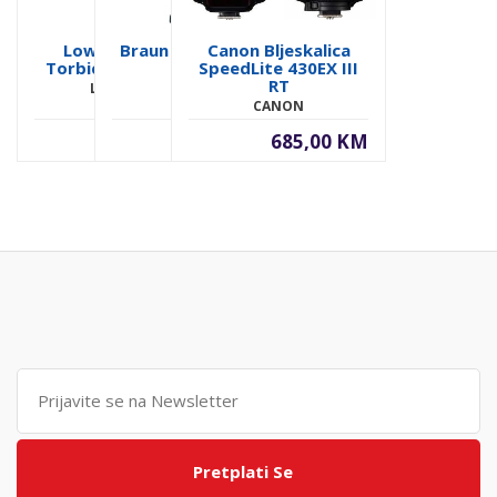
Lowepro Luxe,
Braun Stolni Tripod
Canon Bljeskalica
Torbica Za Kameru
20307
SpeedLite 430EX III
RT
LOWEPRO
BRAUN
CANON
30,00 KM
185,00 KM
685,00 KM
Pretplati Se