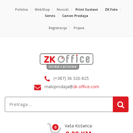
Početna
WebShop
Novosti
Print Sustavi
ZK Foto
Servis
Canon Prodaja
Registracija
Prijava
(+387) 36 320-825
maloprodaja@
zk-office.com
Vaša Košarica:
0