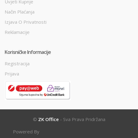
Uvjeti Kupnje
Način Plaćanja
Izjava O Privatnosti
Reklamacije
Korisničke Informacije
Registracija
Prijava
©
ZK Office
- Sva Prava Pridržana
Powered By