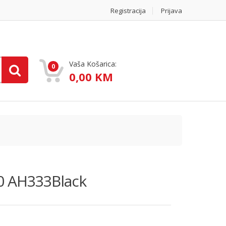
Registracija
Prijava
Vaša Košarica:
0
0,00 KM
0 AH333Black