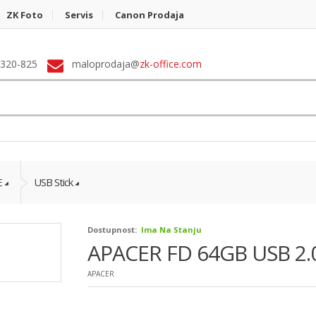
ZK Foto
Servis
Canon Prodaja
 320-825
maloprodaja@
zk-office.com
E
USB Stick
Dostupnost:
Ima Na Stanju
APACER FD 64GB USB 2.
APACER