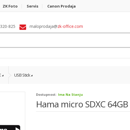
ZK Foto
Servis
Canon Prodaja
 320-825
maloprodaja@
zk-office.com
E
USB Stick
Dostupnost:
Ima Na Stanju
Hama micro SDXC 64GB 