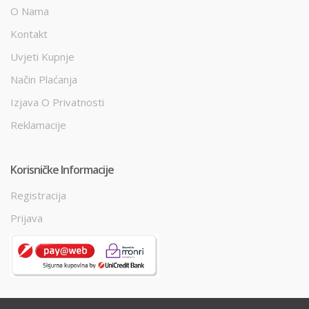
O Nama
Kontakt
Uvjeti Kupnje
Način Plaćanja
Izjava O Privatnosti
Reklamacije
Korisničke Informacije
Registracija
Prijava