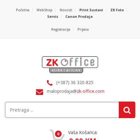
Početna
WebShop
Novosti
Print Sustavi
ZK Foto
Servis
Canon Prodaja
Registracija
Prijava
(+387) 36 320-825
maloprodaja@
zk-office.com
Vaša Košarica:
0