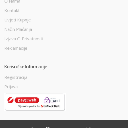
O Nama
Kontakt
Uvjeti Kupnje
Način Plaćanja
Izjava O Privatnosti
Reklamacije
Korisničke Informacije
Registracija
Prijava