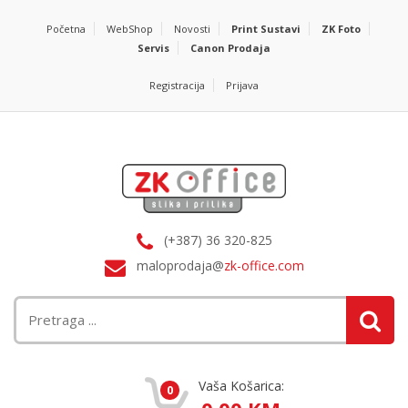
Početna
WebShop
Novosti
Print Sustavi
ZK Foto
Servis
Canon Prodaja
Registracija
Prijava
(+387) 36 320-825
maloprodaja@
zk-office.com
Vaša Košarica:
0