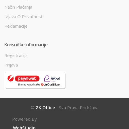
Način Plaćanja
Izjava O Privatnosti
Reklamacije
Korisničke Informacije
Registracija
Prijava
©
ZK Office
- Sva Prava Pridržana
Powered By
WebStudio