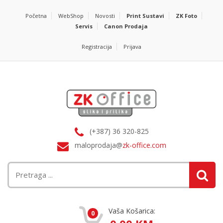
Početna
WebShop
Novosti
Print Sustavi
ZK Foto
Servis
Canon Prodaja
Registracija
Prijava
(+387) 36 320-825
maloprodaja@
zk-office.com
Vaša Košarica:
0