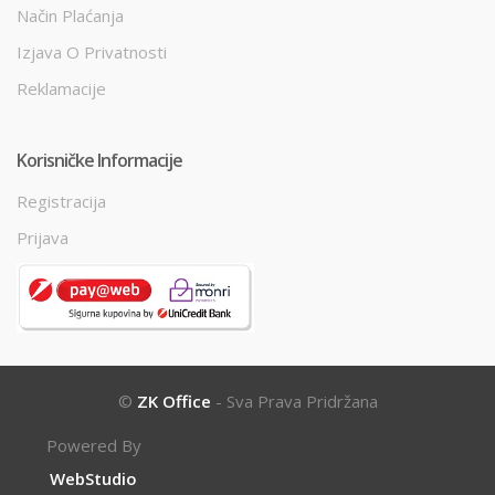
Način Plaćanja
Izjava O Privatnosti
Reklamacije
Korisničke Informacije
Registracija
Prijava
©
ZK Office
- Sva Prava Pridržana
Powered By
WebStudio