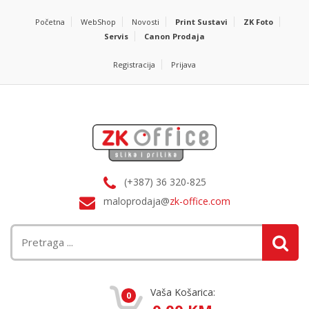
Početna
WebShop
Novosti
Print Sustavi
ZK Foto
Servis
Canon Prodaja
Registracija
Prijava
(+387) 36 320-825
maloprodaja@
zk-office.com
Vaša Košarica:
0